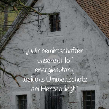
„Wir bewirtschaften
unseren Hof
energieautark,
weil uns Umweltschutz
am Herzen liegt.“