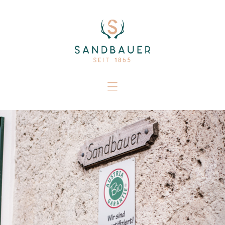
Home
Einkehr
Unser Betrieb
Bio-Weideochsen
Wild und Fisch
Aktuelles
Kontakt
Shop