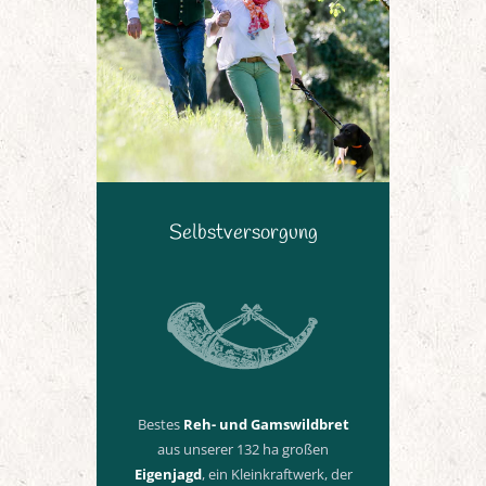
Selbstversorgung
Bestes
Reh- und Gamswildbret
aus unserer 132 ha großen
Eigenjagd
, ein Kleinkraftwerk, der