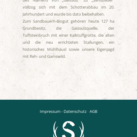
des Namens von „Gaissulz“ zu „Sandbauer“
vollzog sich mit dem Schotterabbau im 20.
Jahrhundert und wurde bis dato beibehalten.
Zum Sandbauern-Biogut gehören heute 127 ha
Grundbesitz, die Gaissulzquelle, der
Tuffsteinbruch mit einer Kalktuffgrotte, die alten
und die neu errichteten Stallungen, ein
historisches Mühlhäusl sowie unsere Eigenjagd
mit Reh- und Gamswild.
Impressum - Datenschutz
-
AGB