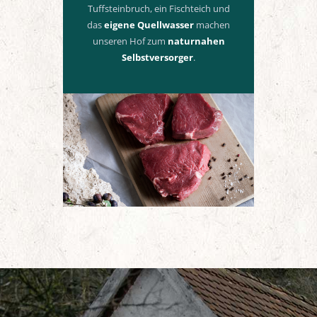
Tuffsteinbruch, ein Fischteich und
das
eigene Quellwasser
machen
unseren Hof zum
naturnahen
Selbstversorger
.